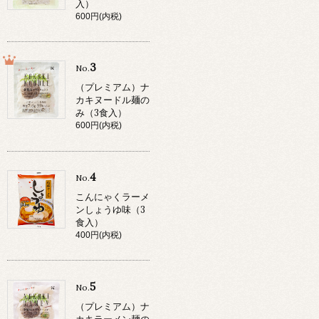
入）
600円(内税)
3
No.
（プレミアム）ナ
カキヌードル麺の
み（3食入）
600円(内税)
4
No.
こんにゃくラーメ
ンしょうゆ味（3
食入）
400円(内税)
5
No.
（プレミアム）ナ