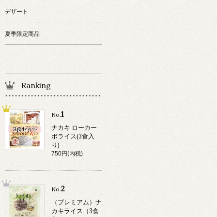
デザート
夏季限定商品
Ranking
1
No.
ナカキ ローカー
ボライス(3食入
り)
750円(内税)
2
No.
（プレミアム）ナ
カキライス（3食