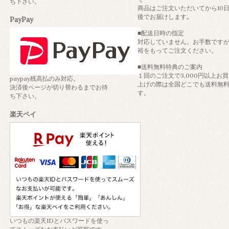
ち下さい。
商品はご注文いただいてから10
後でお届けします｡
PayPay
■配送日時の指定
対応していません。お手数です
裕をもってご注文ください。
■送料無料特典のご案内
１回のご注文で3,000円以上お
paypay残高払のみ対応。
上げの際は全国どこでも送料無
決済後ページが切り替わるまでお待
す。
ち下さい。
楽天ペイ
いつもの楽天IDとパスワードを使っ