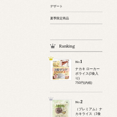
デザート
夏季限定商品
Ranking
1
No.
ナカキ ローカー
ボライス(3食入
り)
750円(内税)
2
No.
（プレミアム）ナ
カキライス（3食