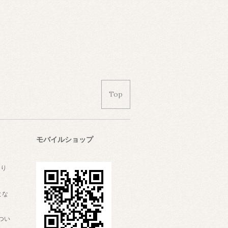
Top
モバイルショップ
なり
とな
つい