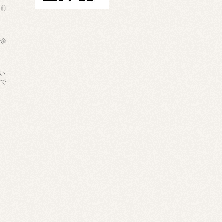
日前
が余
買い
料で