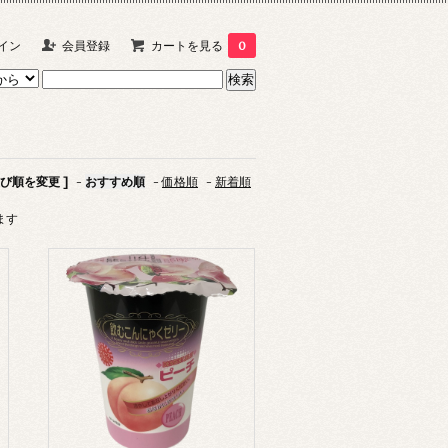
イン
会員登録
カートを見る
0
並び順を変更 ]
-
おすすめ順
-
価格順
-
新着順
います