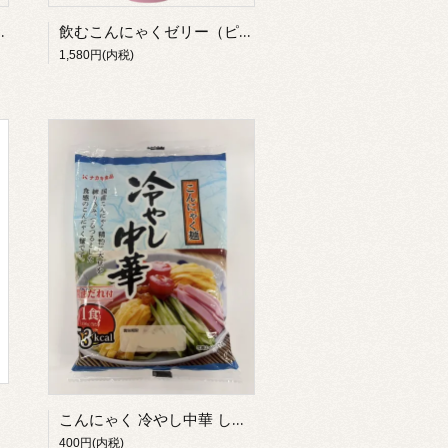
レープ）（１２本入）
飲むこんにゃくゼリー（ピーチ）（１２本入）
1,580円(内税)
こんにゃく 冷やし中華 しょう油だれ付（３食入）
400円(内税)