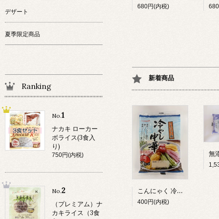
680円(内税)
68
デザート
夏季限定商品
新着商品
Ranking
1
No.
ナカキ ローカー
ボライス(3食入
り)
750円(内税)
1,
2
こんにゃく 冷やし中華 しょう油だれ付（３食入）
No.
400円(内税)
（プレミアム）ナ
カキライス（3食