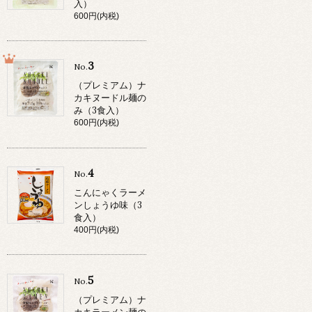
入）
600円(内税)
3
No.
（プレミアム）ナ
カキヌードル麺の
み（3食入）
600円(内税)
4
No.
こんにゃくラーメ
ンしょうゆ味（3
食入）
400円(内税)
5
No.
（プレミアム）ナ