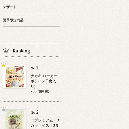
デザート
夏季限定商品
Ranking
1
No.
ナカキ ローカー
ボライス(3食入
り)
750円(内税)
2
No.
（プレミアム）ナ
カキライス（3食