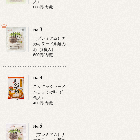
入）
600円(内税)
3
No.
（プレミアム）ナ
カキヌードル麺の
み（3食入）
600円(内税)
4
No.
こんにゃくラーメ
ンしょうゆ味（3
食入）
400円(内税)
5
No.
（プレミアム）ナ